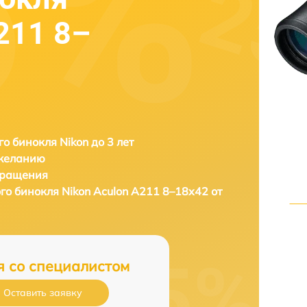
211 8–
о бинокля Nikon до 3 лет
 желанию
бращения
го бинокля
Nikon Aculon A211 8–18x42 от
я со специалистом
Оставить заявку