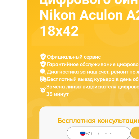
Nikon Aculon A
18x42
Официальный сервис
Гарантийное обслуживание
цифровог
Диагностика за наш счет,
ремонт по
Бесплатный выезд курьера
в день о
Замена линзы видоискателя цифрово
35 минут
Бесплатная консультаци