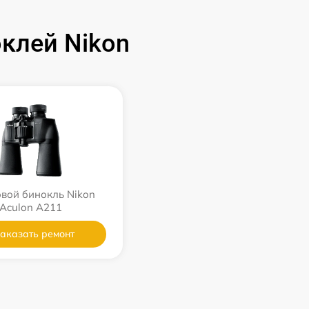
клей Nikon
вой бинокль Nikon
Aculon A211
аказать ремонт