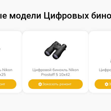
е модели Цифровых бино
 Nikon
Цифровой бинокль Nikon
Цифро
0x25
Prostaff 5 10x42
онт
Заказать ремонт
З