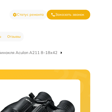
Статус ремонта
Заказать звонок
ы
Отзывы
инокля Aculon A211 8–18x42