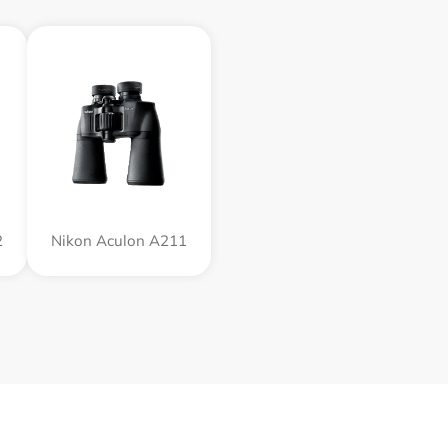
2
Nikon Aculon A211