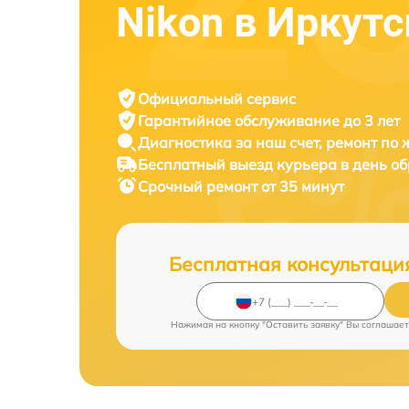
Nikon в Иркутс
Официальный сервис
Гарантийное обслуживание
до 3 лет
Диагностика за наш счет,
ремонт по
Бесплатный выезд курьера
в день о
Срочный ремонт
от 35 минут
Бесплатная консультаци
Нажимая на кнопку "Оставить заявку" Вы соглашает