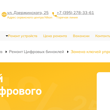
ул. Дзержинского, 25
+7 (395) 278-33-61
Адрес сервисного центра Nikon
Горячая линия
Ремонт устройств
Цена ремонта
Вакансии
Контакт
тв
Ремонт Цифровых биноклей
Замена ключей упр
й
фрового