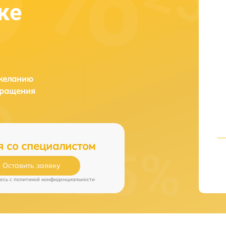
ке
 желанию
бращения
я со специалистом
Оставить заявку
есь c
политикой конфиденциальности