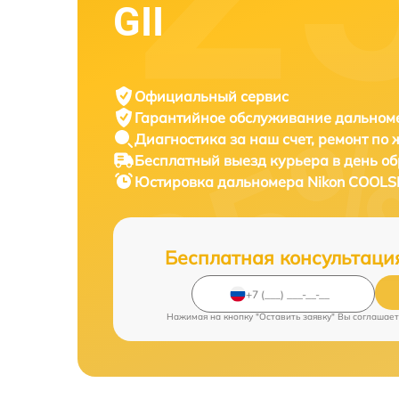
GII
Официальный сервис
Гарантийное обслуживание
дальноме
Диагностика за наш счет,
ремонт по
Бесплатный выезд курьера
в день о
Юстировка дальномера
Nikon COOLSH
Бесплатная консультаци
Нажимая на кнопку "Оставить заявку" Вы соглашает