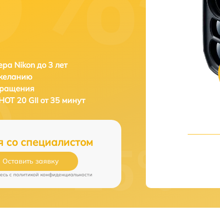
ра Nikon до 3 лет
 желанию
бращения
OT 20 GII от 35 минут
я со специалистом
Оставить заявку
есь c
политикой конфиденциальности