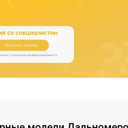
ия со специалистом
Оставить заявку
аетесь c
политикой конфиденциальности
рные модели Дальномеро