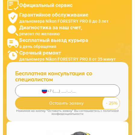
Официальный сервис
Гарантийное обслуживание
дальномера Nikon FORESTRY PRO II до 3 лет
Диагностика за наш счет,
ремонт по желанию
Бесплатный выезд курьера
в день обращения
Срочный ремонт
дальномера Nikon FORESTRY PRO II от 35 минут
Бесплатная консультация со
специалистом
Оставить заявку
Нажимая на кнопку "Оставить заявку" Вы соглашаетесь c
политикой
конфиденциальности