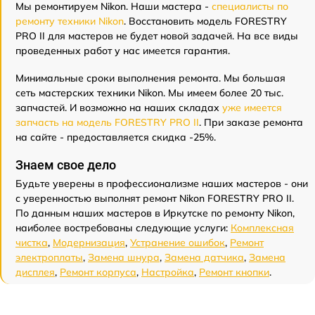
Мы ремонтируем Nikon. Наши мастера -
специалисты по
ремонту техники Nikon
. Восстановить модель FORESTRY
PRO II для мастеров не будет новой задачей. На все виды
проведенных работ у нас имеется гарантия.
Минимальные сроки выполнения ремонта. Мы большая
сеть мастерских техники Nikon. Мы имеем более 20 тыс.
запчастей. И возможно на наших складах
уже имеется
запчасть на модель FORESTRY PRO II
. При заказе ремонта
на сайте - предоставляется скидка -25%.
Знаем свое дело
Будьте уверены в профессионализме наших мастеров - они
с уверенностью выполнят ремонт Nikon FORESTRY PRO II.
По данным наших мастеров в Иркутске по ремонту Nikon,
наиболее востребованы следующие услуги:
Комплексная
чистка
,
Модернизация
,
Устранение ошибок
,
Ремонт
электроплаты
,
Замена шнура
,
Замена датчика
,
Замена
дисплея
,
Ремонт корпуса
,
Настройка
,
Ремонт кнопки
.