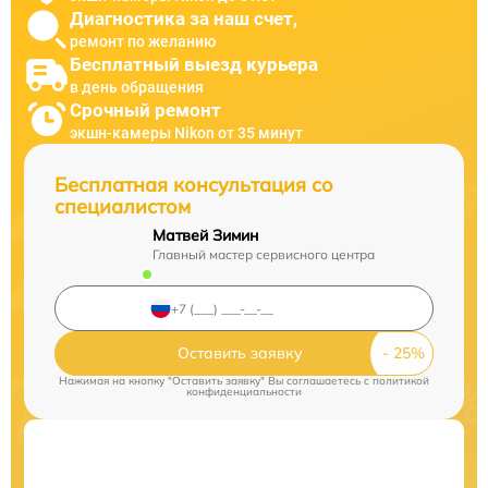
Диагностика за наш счет,
ремонт по желанию
Бесплатный выезд курьера
в день обращения
Срочный ремонт
экшн-камеры Nikon от 35 минут
Бесплатная консультация со
специалистом
Матвей Зимин
Главный мастер сервисного центра
Оставить заявку
Нажимая на кнопку "Оставить заявку" Вы соглашаетесь c
политикой
конфиденциальности