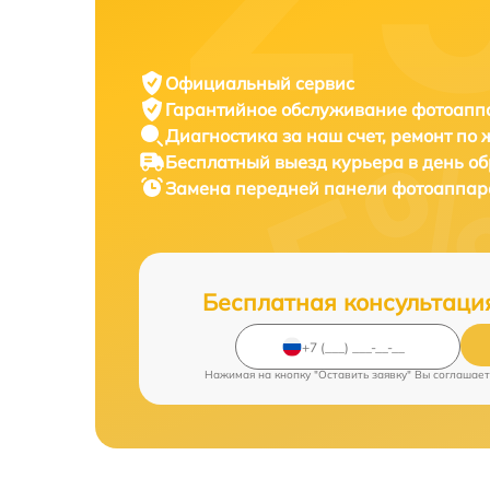
Официальный сервис
Гарантийное обслуживание
фотоаппа
Диагностика за наш счет,
ремонт по
Бесплатный выезд курьера
в день о
Замена передней панели фотоаппа
Бесплатная консультаци
Нажимая на кнопку "Оставить заявку" Вы соглашает