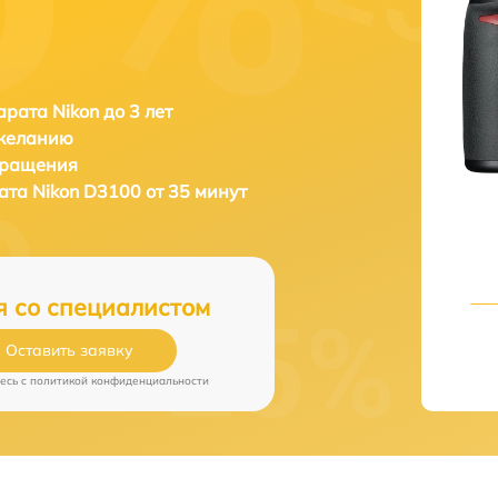
рата Nikon до 3 лет
 желанию
бращения
рата
Nikon D3100 от 35 минут
я со специалистом
Оставить заявку
есь c
политикой конфиденциальности