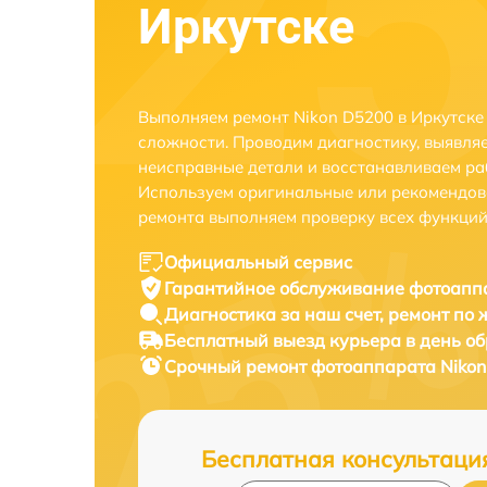
Иркутске
Выполняем ремонт Nikon D5200 в Иркутске
сложности. Проводим диагностику, выявля
неисправные детали и восстанавливаем ра
Используем оригинальные или рекомендов
ремонта выполняем проверку всех функций
Официальный сервис
Гарантийное обслуживание
фотоаппа
Диагностика за наш счет,
ремонт по
Бесплатный выезд курьера
в день о
Срочный ремонт
фотоаппарата Nikon
Бесплатная консультаци