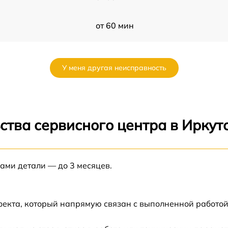
от 60 мин
от 60 мин
У меня другая неисправность
от 60 мин
от 60 мин
ства сервисного центра в Иркут
от 60 мин
нами детали — до 3 месяцев.
от 60 мин
от 60 мин
фекта, который напрямую связан с выполненной работой
от 60 мин