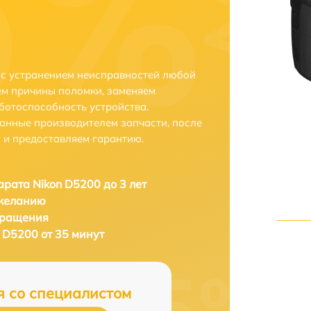
 с устранением неисправностей любой
ем причины поломки, заменяем
ботоспособность устройства.
анные производителем запчасти, после
 и предоставляем гарантию.
рата Nikon D5200 до 3 лет
 желанию
бращения
 D5200 от 35 минут
я со специалистом