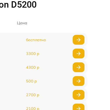
on D5200
Цена
бесплатно
3300 р
4300 р
500 р
2700 р
2100 р