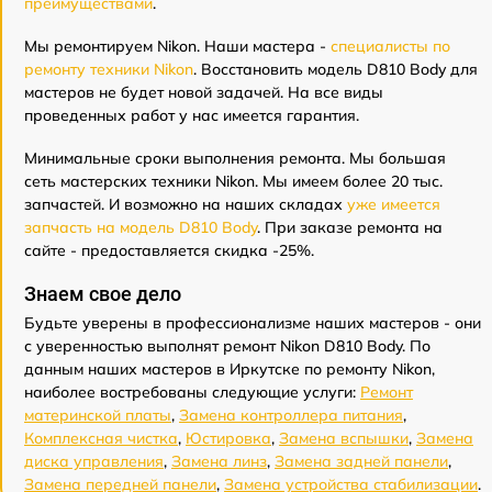
преимуществами
.
Мы ремонтируем Nikon. Наши мастера -
специалисты по
ремонту техники Nikon
. Восстановить модель D810 Body для
мастеров не будет новой задачей. На все виды
проведенных работ у нас имеется гарантия.
Минимальные сроки выполнения ремонта. Мы большая
сеть мастерских техники Nikon. Мы имеем более 20 тыс.
запчастей. И возможно на наших складах
уже имеется
запчасть на модель D810 Body
. При заказе ремонта на
сайте - предоставляется скидка -25%.
Знаем свое дело
Будьте уверены в профессионализме наших мастеров - они
с уверенностью выполнят ремонт Nikon D810 Body. По
данным наших мастеров в Иркутске по ремонту Nikon,
наиболее востребованы следующие услуги:
Ремонт
материнской платы
,
Замена контроллера питания
,
Комплексная чистка
,
Юстировка
,
Замена вспышки
,
Замена
диска управления
,
Замена линз
,
Замена задней панели
,
Замена передней панели
,
Замена устройства стабилизации
.