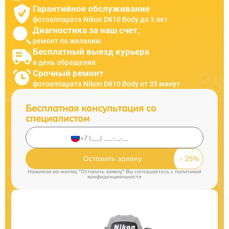
Гарантийное обслуживание
фотоаппарата Nikon D810 Body до 3 лет
Диагностика за наш счет,
ремонт по желанию
Бесплатный выезд курьера
в день обращения
Срочный ремонт
фотоаппарата Nikon D810 Body от 35 минут
Бесплатная консультация со
специалистом
Оставить заявку
Нажимая на кнопку "Оставить заявку" Вы соглашаетесь c
политикой
конфиденциальности