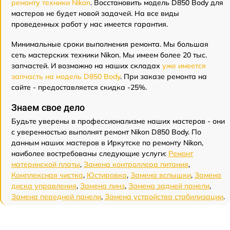
ремонту техники Nikon
. Восстановить модель D850 Body для
мастеров не будет новой задачей. На все виды
проведенных работ у нас имеется гарантия.
Минимальные сроки выполнения ремонта. Мы большая
сеть мастерских техники Nikon. Мы имеем более 20 тыс.
запчастей. И возможно на наших складах
уже имеется
запчасть на модель D850 Body
. При заказе ремонта на
сайте - предоставляется скидка -25%.
Знаем свое дело
Будьте уверены в профессионализме наших мастеров - они
с уверенностью выполнят ремонт Nikon D850 Body. По
данным наших мастеров в Иркутске по ремонту Nikon,
наиболее востребованы следующие услуги:
Ремонт
материнской платы
,
Замена контроллера питания
,
Комплексная чистка
,
Юстировка
,
Замена вспышки
,
Замена
диска управления
,
Замена линз
,
Замена задней панели
,
Замена передней панели
,
Замена устройства стабилизации
.