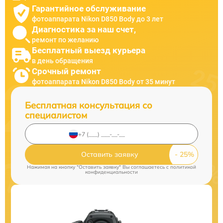
Гарантийное обслуживание
фотоаппарата Nikon D850 Body до 3 лет
Диагностика за наш счет,
ремонт по желанию
Бесплатный выезд курьера
в день обращения
Срочный ремонт
фотоаппарата Nikon D850 Body от 35 минут
Бесплатная консультация со
специалистом
Оставить заявку
Нажимая на кнопку "Оставить заявку" Вы соглашаетесь c
политикой
конфиденциальности