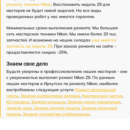
ремонту техники Nikon
. Восстановить модель Z9 для
мастеров не будет новой задачей. На все виды
проведенных работ у нас имеется гарантия.
Минимальные сроки выполнения ремонта. Мы большая
сеть мастерских техники Nikon. Мы имеем более 20 тыс.
запчастей. И возможно на наших складах
уже имеется
запчасть на модель Z9
. При заказе ремонта на сайте -
предоставляется скидка -25%.
Знаем свое дело
Будьте уверены в профессионализме наших мастеров - они
с уверенностью выполнят ремонт Nikon Z9. По данным
наших мастеров в Иркутске по ремонту Nikon, наиболее
востребованы следующие услуги:
Ремонт материнской
платы
,
Замена контроллера питания
,
Комплексная чистка
,
Юстировка
,
Замена вспышки
,
Замена диска управления
,
Замена линз
,
Замена задней панели
,
Замена передней
панели
,
Замена устройства стабилизации
.