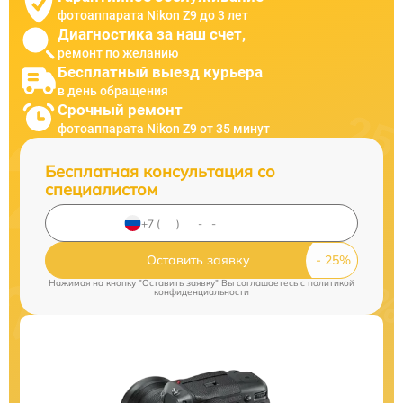
фотоаппарата Nikon Z9 до 3 лет
Диагностика за наш счет,
ремонт по желанию
Бесплатный выезд курьера
в день обращения
Срочный ремонт
фотоаппарата Nikon Z9 от 35 минут
Бесплатная консультация со
специалистом
Оставить заявку
Нажимая на кнопку "Оставить заявку" Вы соглашаетесь c
политикой
конфиденциальности