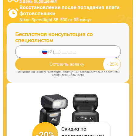
в день обращения
Восстановление после попадания влаги
фотовспышки
Nikon Speedlight SB-500 от 35 минут
Бесплатная консультация со
специалистом
Оставить заявку
Нажимая на кнопку "Оставить заявку" Вы соглашаетесь c
политикой
конфиденциальности
Скидка по
-20%