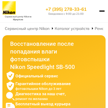
+7 (395) 278-33-61
Ежедневно с 9:00 до 21:00
Сервисный центр Nikon
в
Иркутске
Сервисный центр Nikon
Каталог устройств
Ремон
Восстановление после
попадания влаги
фотовспышки
Nikon Speedlight SB-500
Официальный сервис
Гарантийное обслуживание
фотовспышки Nikon до 3 лет
Диагностика за наш счет,
ремонт по желанию
Бесплатный выезд курьера