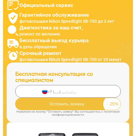
Официальный сервис
Гарантийное обслуживание
фотовспышки Nikon Speedlight SB-700 до 3 лет
Диагностика за наш счет,
ремонт по желанию
Бесплатный выезд курьера
в день обращения
Срочный ремонт
фотовспышки Nikon Speedlight SB-700 от 35 минут
Бесплатная консультация со
специалистом
Оставить заявку
Нажимая на кнопку "Оставить заявку" Вы соглашаетесь c
политикой
конфиденциальности