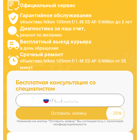
Официальный сервис
Гарантийное обслуживание
объектива Nikon 105mm f/1.4E ED AF-S Nikkor до 3 лет
Диагностика за наш счет,
ремонт по желанию
Бесплатный выезд курьера
в день обращения
Срочный ремонт
объектива Nikon 105mm f/1.4E ED AF-S Nikkor от 35
минут
Бесплатная консультация со
специалистом
Оставить заявку
Нажимая на кнопку "Оставить заявку" Вы соглашаетесь c
политикой
конфиденциальности