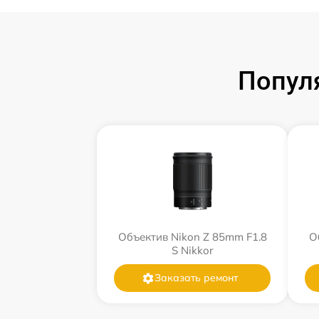
Попул
Объектив Nikon Z 85mm F1.8
О
S Nikkor
Заказать ремонт