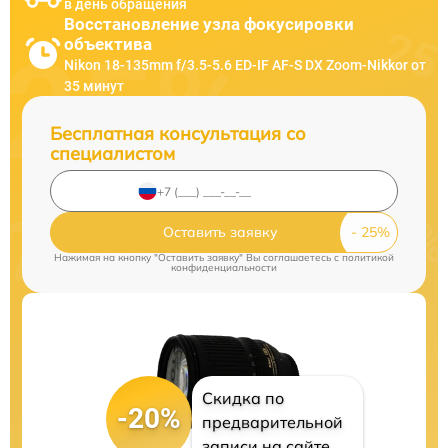
в день обращения
Восстановление узла фокусировки
объектива
Nikon 18-135mm f/3.5-5.6 ED-IF AF-S DX Zoom-Nikkor от
35 минут
Бесплатная консультация со
специалистом
Оставить заявку
Нажимая на кнопку "Оставить заявку" Вы соглашаетесь c
политикой
конфиденциальности
Скидка по
-20%
предварительной
записи на сайте