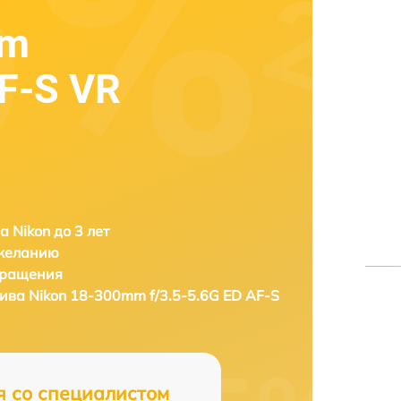
mm
AF-S VR
а Nikon до 3 лет
 желанию
бращения
тива
Nikon 18-300mm f/3.5-5.6G ED AF-S
я со специалистом