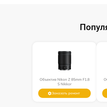
Попул
Объектив Nikon Z 85mm F1.8
О
S Nikkor
Заказать ремонт