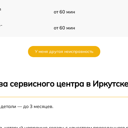
n
от 60 мин
-
от 60 мин
D
от 60 мин
У меня другая неисправность
от 60 мин
-
от 60 мин
а сервисного центра в Иркутск
от 60 мин
F-
 детали — до 3 месяцев.
от 60 мин
от 60 мин
а, который напрямую связан с качеством проведенного