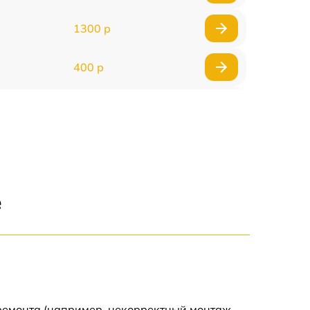
1300 р
400 р
800 р
1500 р
1300 р
е
400 р
750 р
400 р
 ремонта (например, некорректный монтаж