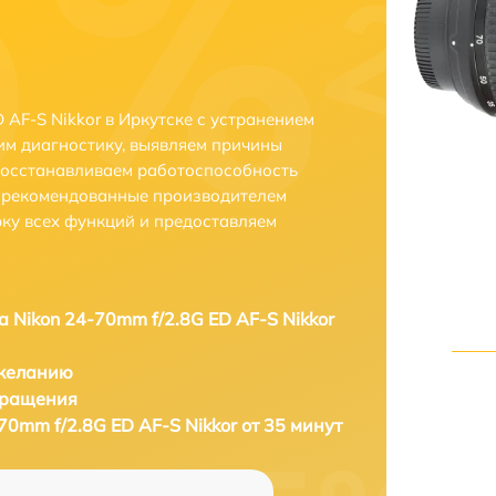
 AF-S Nikkor в Иркутске с устранением
м диагностику, выявляем причины
восстанавливаем работоспособность
и рекомендованные производителем
рку всех функций и предоставляем
а Nikon 24-70mm f/2.8G ED AF-S Nikkor
 желанию
бращения
70mm f/2.8G ED AF-S Nikkor от 35 минут