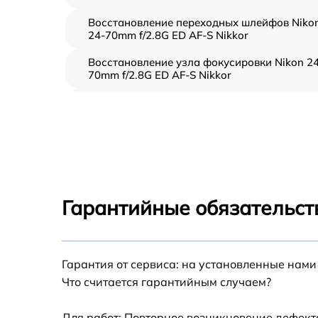
Восстановление переходных шлейфов Niko
24-70mm f/2.8G ED AF-S Nikkor
Восстановление узла фокусировки Nikon 24
70mm f/2.8G ED AF-S Nikkor
Ремонт диафрагмы Nikon 24-70mm f/2.8G E
AF-S Nikkor
Восстановление после попадания влаги
Nikon 24-70mm f/2.8G ED AF-S Nikkor
Чистка от пыли Nikon 24-70mm f/2.8G ED AF
S Nikkor
Гарантийные обязательств
Юстировка Nikon 24-70mm f/2.8G ED AF-S
Nikkor
Обновление ПО Nikon 24-70mm f/2.8G ED A
Гарантия от сервиса: на установленные нами
S Nikkor
Что считается гарантийным случаем?
Замена корпуса Nikon 24-70mm f/2.8G ED
AF-S Nikkor
Для работ: Повторное возникновение дефект