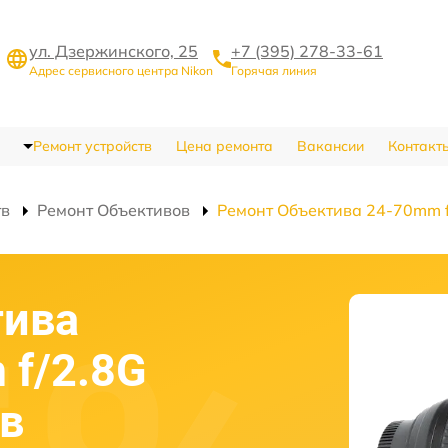
ул. Дзержинского, 25
+7 (395) 278-33-61
Адрес сервисного центра Nikon
Горячая линия
Ремонт устройств
Цена ремонта
Вакансии
Контакт
тв
Ремонт Объективов
Ремонт Объектива 24-70mm f/
тива
 f/2.8G
 в