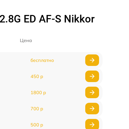
.8G ED AF-S Nikkor
Цена
бесплатно
450 р
1800 р
700 р
500 р