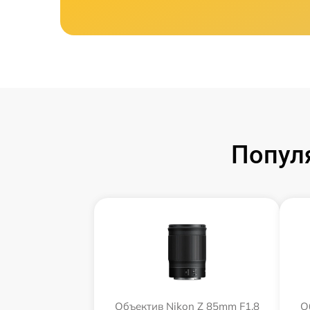
Попул
Объектив Nikon Z 85mm F1.8
О