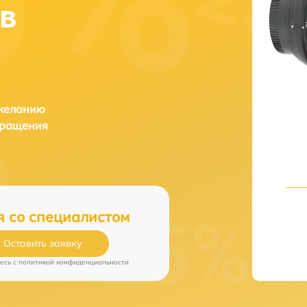
 в
 желанию
бращения
я со специалистом
Оставить заявку
есь c
политикой конфиденциальности