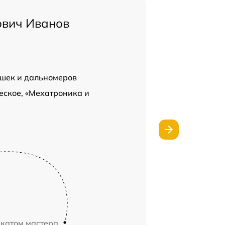
ович Иванов
шек и дальномеров
еское, «Мехатроника и
икатом мастера