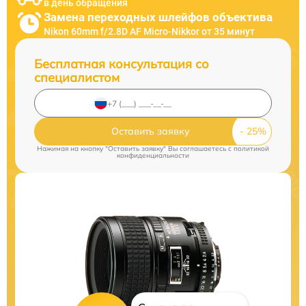
в день обращения
Замена переходных шлейфов объектива
Nikon 60mm f/2.8D AF Micro-Nikkor от 35 минут
Бесплатная консультация со
специалистом
Оставить заявку
Нажимая на кнопку "Оставить заявку" Вы соглашаетесь c
политикой
конфиденциальности