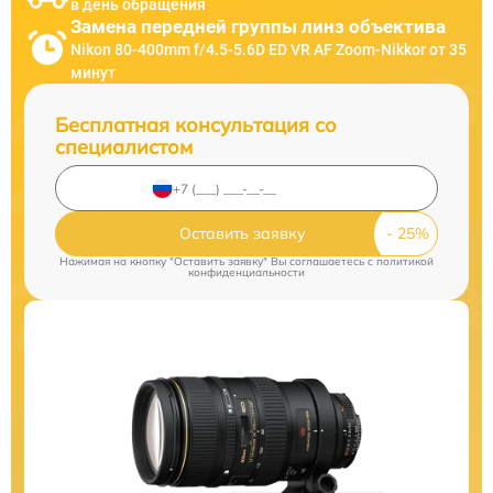
в день обращения
Замена передней группы линз объектива
Nikon 80-400mm f/4.5-5.6D ED VR AF Zoom-Nikkor от 35
минут
Бесплатная консультация со
специалистом
Оставить заявку
Нажимая на кнопку "Оставить заявку" Вы соглашаетесь c
политикой
конфиденциальности