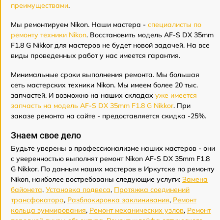
преимуществами
.
Мы ремонтируем Nikon. Наши мастера -
специалисты по
ремонту техники Nikon
. Восстановить модель AF-S DX 35mm
F1.8 G Nikkor для мастеров не будет новой задачей. На все
виды проведенных работ у нас имеется гарантия.
Минимальные сроки выполнения ремонта. Мы большая
сеть мастерских техники Nikon. Мы имеем более 20 тыс.
запчастей. И возможно на наших складах
уже имеется
запчасть на модель AF-S DX 35mm F1.8 G Nikkor
. При
заказе ремонта на сайте - предоставляется скидка -25%.
Знаем свое дело
Будьте уверены в профессионализме наших мастеров - они
с уверенностью выполнят ремонт Nikon AF-S DX 35mm F1.8
G Nikkor. По данным наших мастеров в Иркутске по ремонту
Nikon, наиболее востребованы следующие услуги:
Замена
байонета
,
Установка подвеса
,
Протяжка соединений
трансфокатора
,
Разблокировка заклинивания
,
Ремонт
кольца зуммирования
,
Ремонт механических узлов
,
Ремонт