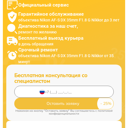
Официальный сервис
Гарантийное обслуживание
объектива Nikon AF-S DX 35mm F1.8 G Nikkor до 3 лет
Диагностика за наш счет,
ремонт по желанию
Бесплатный выезд курьера
в день обращения
Срочный ремонт
объектива Nikon AF-S DX 35mm F1.8 G Nikkor от 35
минут
Бесплатная консультация со
специалистом
Оставить заявку
Нажимая на кнопку "Оставить заявку" Вы соглашаетесь c
политикой
конфиденциальности