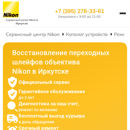
+7 (395) 278-33-61
Ежедневно с 9:00 до 21:00
Сервисный центр Nikon
в
Иркутске
Сервисный центр Nikon
Каталог устройств
Ремонт
Восстановление переходных
шлейфов объектива
Nikon в Иркутске
Официальный сервис
Гарантийное обслуживание
до 3 лет
Диагностика за наш счет,
ремонт по желанию
Бесплатный выезд курьера
в день обращения
Срочный ремонт