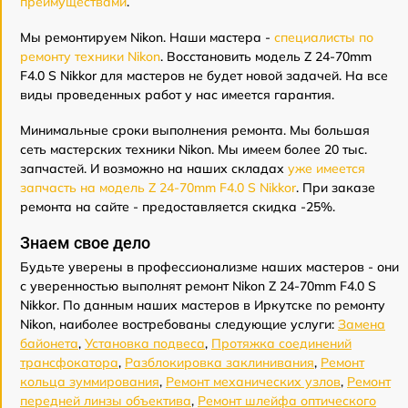
преимуществами
.
Мы ремонтируем Nikon. Наши мастера -
специалисты по
ремонту техники Nikon
. Восстановить модель Z 24-70mm
F4.0 S Nikkor для мастеров не будет новой задачей. На все
виды проведенных работ у нас имеется гарантия.
Минимальные сроки выполнения ремонта. Мы большая
сеть мастерских техники Nikon. Мы имеем более 20 тыс.
запчастей. И возможно на наших складах
уже имеется
запчасть на модель Z 24-70mm F4.0 S Nikkor
. При заказе
ремонта на сайте - предоставляется скидка -25%.
Знаем свое дело
Будьте уверены в профессионализме наших мастеров - они
с уверенностью выполнят ремонт Nikon Z 24-70mm F4.0 S
Nikkor. По данным наших мастеров в Иркутске по ремонту
Nikon, наиболее востребованы следующие услуги:
Замена
байонета
,
Установка подвеса
,
Протяжка соединений
трансфокатора
,
Разблокировка заклинивания
,
Ремонт
кольца зуммирования
,
Ремонт механических узлов
,
Ремонт
передней линзы объектива
,
Ремонт шлейфа оптического