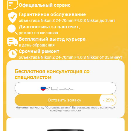
Официальный сервис
Гарантийное обслуживание
объектива Nikon Z 24-70mm F4.0 S Nikkor до 3 лет
Диагностика за наш счет,
ремонт по желанию
Бесплатный выезд курьера
в день обращения
Срочный ремонт
объектива Nikon Z 24-70mm F4.0 S Nikkor от 35 минут
Бесплатная консультация со
специалистом
Оставить заявку
Нажимая на кнопку "Оставить заявку" Вы соглашаетесь c
политикой
конфиденциальности