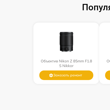
Попул
Объектив Nikon Z 85mm F1.8
О
S Nikkor
Заказать ремонт