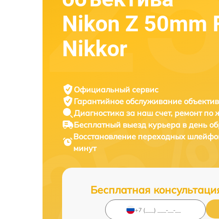
Nikon Z 50mm 
Nikkor
Официальный сервис
Гарантийное обслуживание
объектив
Диагностика за наш счет,
ремонт по
Бесплатный выезд курьера
в день о
Восстановление переходных шлейфо
минут
Бесплатная консультаци