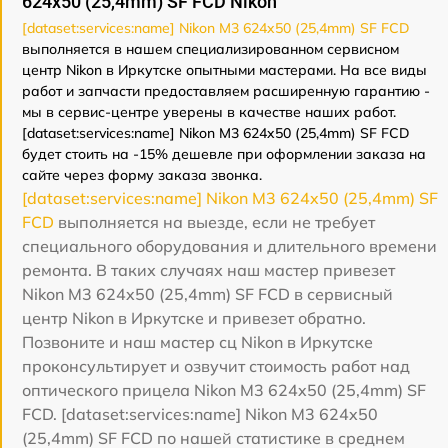
624x50 (25,4mm) SF FCD Nikon
[dataset:services:name] Nikon M3 624x50 (25,4mm) SF FCD
выполняется в нашем специализированном сервисном
центр Nikon в Иркутске опытными мастерами. На все виды
работ и запчасти предоставляем расширенную гарантию -
мы в сервис-центре уверены в качестве наших работ.
[dataset:services:name] Nikon M3 624x50 (25,4mm) SF FCD
будет стоить на -15% дешевле при оформлении заказа на
сайте через форму заказа звонка.
[dataset:services:name] Nikon M3 624x50 (25,4mm) SF
FCD
выполняется на выезде, если не требует
специального оборудования и длительного времени
ремонта. В таких случаях наш мастер привезет
Nikon M3 624x50 (25,4mm) SF FCD в сервисный
центр Nikon в Иркутске и привезет обратно.
Позвоните и наш мастер сц Nikon в Иркутске
проконсультирует и озвучит стоимость работ над
оптического прицела Nikon M3 624x50 (25,4mm) SF
FCD. [dataset:services:name] Nikon M3 624x50
(25,4mm) SF FCD по нашей статистике в среднем