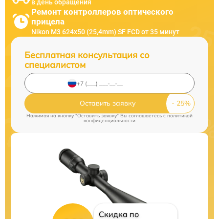
в день обращения
Ремонт контроллеров оптического
прицела
Nikon M3 624x50 (25,4mm) SF FCD от 35 минут
Бесплатная консультация со
специалистом
Оставить заявку
Нажимая на кнопку "Оставить заявку" Вы соглашаетесь c
политикой
конфиденциальности
Скидка по