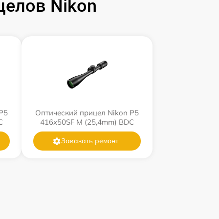
целов Nikon
P5
Оптический прицел Nikon P5
C
416x50SF M (25,4mm) BDC
Заказать ремонт