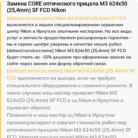
Замена CORE оптического прицела M3 624x50
(25,4mm) SF FCD Nikon
[dataset:services:name] Nikon M3 624x50 (25,4mm) SF FCD
выполняется в нашем специализированном сервисном
центр Nikon в Иркутске опытными мастерами. На все виды
услуг и запчасти предоставляем расширенную гарантию -
мы в сервис-центре уверены в качестве наших работ.
[dataset:services:name] Nikon M3 624x50 (25,4mm) SF FCD
будет стоить на -15% дешевле при оформлении заказа на
сайте через звонок или форму обратной связи.
[dataset:services:name] Nikon M3 624x50 (25,4mm) SF
FCD
выполняется на выезде, если не требует
специального оборудования и сложного ремонта. В
таких случаях наш мастер привезет Nikon M3
624x50 (25,4mm) SF FCD в сц Nikon в Иркутске и
привезет обратно.
Позвоните и наш мастер сц Nikon в Иркутске
проконсультирует и озвучит стоимость работ над
оптического прицела Nikon M3 624x50 (25,4mm) SF
FCD. [dataset:services:name] Nikon M3 624x50