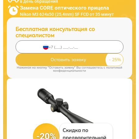
в день обращения
Замена CORE оптического прицела
Nikon M3 624x50 (25,4mm) SF FCD от 35 минут
Бесплатная консультация со
специалистом
Оставить заявку
Нажимая на кнопку "Оставить заявку" Вы соглашаетесь c
политикой
конфиденциальности
Скидка по
-20%
предварительной