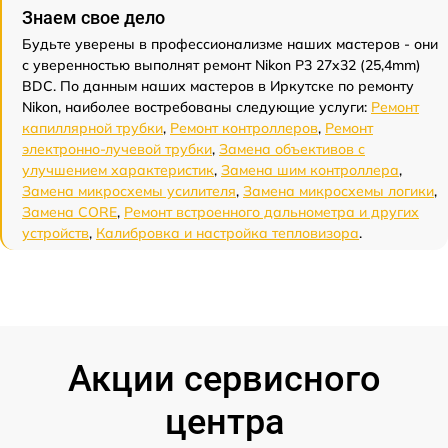
Знаем свое дело
Будьте уверены в профессионализме наших мастеров - они
с уверенностью выполнят ремонт Nikon P3 27x32 (25,4mm)
BDC. По данным наших мастеров в Иркутске по ремонту
Nikon, наиболее востребованы следующие услуги:
Ремонт
капиллярной трубки
,
Ремонт контроллеров
,
Ремонт
электронно-лучевой трубки
,
Замена объективов с
улучшением характеристик
,
Замена шим контроллера
,
Замена микросхемы усилителя
,
Замена микросхемы логики
,
Замена CORE
,
Ремонт встроенного дальнометра и других
устройств
,
Калибровка и настройка тепловизора
.
Акции сервисного
центра