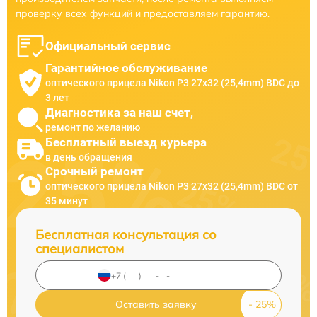
проверку всех функций и предоставляем гарантию.
Официальный сервис
Гарантийное обслуживание
оптического прицела Nikon P3 27x32 (25,4mm) BDC до
3 лет
Диагностика за наш счет,
ремонт по желанию
Бесплатный выезд курьера
в день обращения
Срочный ремонт
оптического прицела Nikon P3 27x32 (25,4mm) BDC от
35 минут
Бесплатная консультация со
специалистом
Оставить заявку