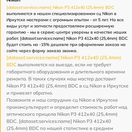
[dataset:services:name] Nikon P3 412x40 (25,4mm) BDC
выполняется в нашем специализированном сц Nikon в
Иркутске мастерами с огромным опытом - от 5 лет. На все
виды услуг и запчасти предоставляем расширенную
гарантию - мы в сервис-центре уверены в качестве наших
работ. [dataset:services:name] Nikon P3 412x40 (25,4mm) BDC
будет стоить на -15% дешевле при оформлении заказа на
сайте через форму заказа звонка.
[dataset:services:name] Nikon P3 412x40 (25,4mm)
BDC
выполняется на выезде, если не требует
габаритного оборудования и длительного времени
ремонта. В таких случаях наш мастер доставит
Nikon P3 412x40 (25,4mm) BDC в сц Nikon в Иркутске
и привезет обратно.
Позвоните и наш сотрудник сц Nikon в Иркутске
проконсультирует и определит стоимость работ над
оптического прицела Nikon P3 412x40 (25,4mm)
BDC. [dataset:services:name] Nikon P3 412x40
(25,4mm) BDC по нашей статистике в среднем