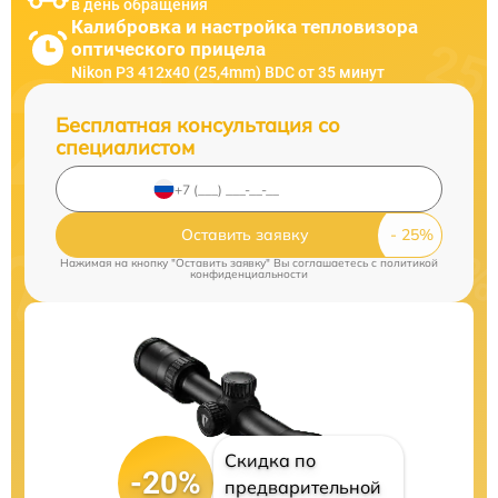
в день обращения
Калибровка и настройка тепловизора
оптического прицела
Nikon P3 412x40 (25,4mm) BDC от 35 минут
Бесплатная консультация со
специалистом
Оставить заявку
Нажимая на кнопку "Оставить заявку" Вы соглашаетесь c
политикой
конфиденциальности
Скидка по
-20%
предварительной