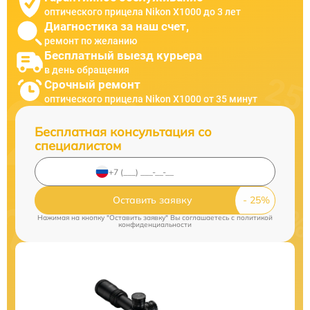
оптического прицела Nikon X1000 до 3 лет
Диагностика за наш счет,
ремонт по желанию
Бесплатный выезд курьера
в день обращения
Срочный ремонт
оптического прицела Nikon X1000 от 35 минут
Бесплатная консультация со
специалистом
Оставить заявку
Нажимая на кнопку "Оставить заявку" Вы соглашаетесь c
политикой
конфиденциальности