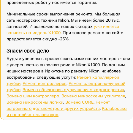
проведенных работ у нас имеется гарантия.
Минимальные сроки выполнения ремонта. Мы большая
сеть мастерских техники Nikon. Мы имеем более 20 тыс.
запчастей. И возможно на наших складах
уже имеется
запчасть на модель X1000
. При заказе ремонта на сайте -
предоставляется скидка -25%.
Знаем свое дело
Будьте уверены в профессионализме наших мастеров - они
с уверенностью выполнят ремонт Nikon X1000. По данным
наших мастеров в Иркутске по ремонту Nikon, наиболее
востребованы следующие услуги:
Ремонт капиллярной
трубки
,
Ремонт контроллеров
,
Ремонт электронно-лучевой
трубки
,
Замена объективов с улучшением характеристик
,
Замена шим контроллера
,
Замена микросхемы усилителя
,
Замена микросхемы логики
,
Замена CORE
,
Ремонт
встроенного дальнометра и других устройств
,
Калибровка
и настройка тепловизора
.